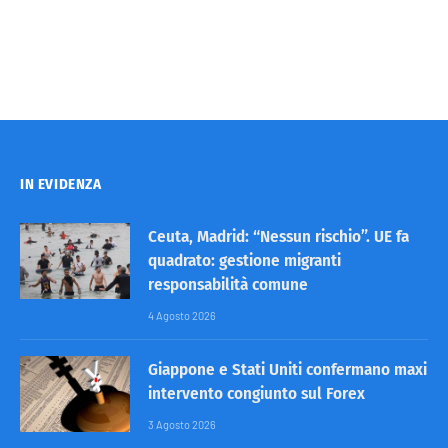
IN EVIDENZA
Ceuta, Madrid: “Nessun rischio”. UE fa
quadrato: gestione migranti
responsabilità comune
4 Agosto 2026
Giappone e Stati Uniti confermano maxi
intervento congiunto sul Forex
3 Agosto 2026