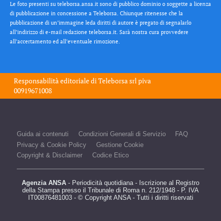
Le foto presenti su teleborsa.ansa.it sono di pubblico dominio o soggette a licenza
di pubblicazione in concessione a Teleborsa. Chiunque ritenesse che la
pubblicazione di un’immagine leda diritti di autore è pregato di segnalarlo
all’indirizzo di e-mail redazione teleborsa.it. Sarà nostra cura provvedere
all’accertamento ed all’eventuale rimozione.
Responsabilità editoriale di
Teleborsa srl
piva
00919671008
Guida ai contenuti
Condizioni Generali di Servizio
FAQ
Privacy & Cookie Policy
Gestione Cookie
Copyright & Disclaimer
Codice Etico
Agenzia ANSA
- Periodicità quotidiana - Iscrizione al Registro
della Stampa presso il Tribunale di Roma n. 212/1948 - P. IVA
IT00876481003 - © Copyright ANSA - Tutti i diritti riservati