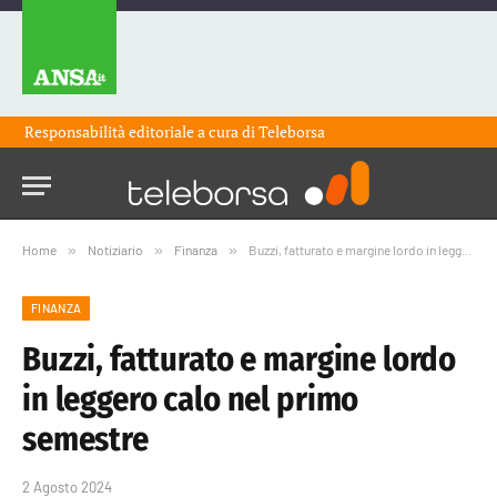
Responsabilità editoriale a cura di
Teleborsa
Home
»
Notiziario
»
Finanza
»
Buzzi, fatturato e margine lordo in leggero calo nel primo semestre
FINANZA
Buzzi, fatturato e margine lordo
in leggero calo nel primo
semestre
2 Agosto 2024