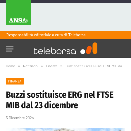
Responsabilità editoriale a cura di
Teleborsa
Home
»
Notiziario
»
Finanza
»
Buzzi sostituisce ERG nel FTSE MIB dal 23 dicembre
FINANZA
Buzzi sostituisce ERG nel FTSE
MIB dal 23 dicembre
5 Dicembre 2024