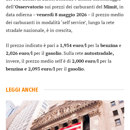
dell’
Osservatorio
sui prezzi dei carburanti del
Mimit
, in
data odierna –
venerdì 8 maggio 2026
– il prezzo medio
dei carburanti in modalità ‘self service’, lungo la rete
stradale nazionale, è in crescita,
Il prezzo indicato è pari a
1,934 euro/l
per la
benzina
e
2,026 euro/l
per il
gasolio
. Sulla rete
autostradale,
invece, il prezzo medio self è di
2,000 euro
/l
per la
benzina e 2,093 euro/l
per il
gasolio
.
LEGGI ANCHE