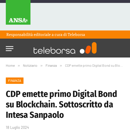
Responsabilità editoriale a cura di
Teleborsa
Home
»
Notiziario
»
Finanza
»
CDP emette primo Digital Bond su Blockchain. Sottoscritto da Intesa Sanpaolo
FINANZA
CDP emette primo Digital Bond
su Blockchain. Sottoscritto da
Intesa Sanpaolo
18 Luglio 2024