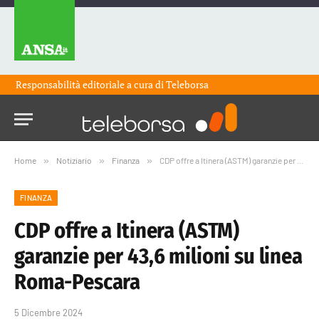
Responsabilità editoriale a cura di
Teleborsa
Home
»
Notiziario
»
Finanza
»
CDP offre a Itinera (ASTM) garanzie per 43,6 milioni su linea Roma-Pescara
FINANZA
CDP offre a Itinera (ASTM)
garanzie per 43,6 milioni su linea
Roma-Pescara
5 Dicembre 2024