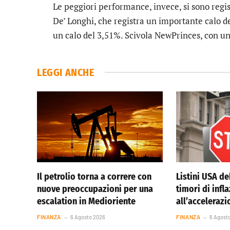
Le peggiori performance, invece, si sono regi
De’ Longhi
, che registra un importante calo d
un calo del 3,51%. Scivola
NewPrinces
, con u
LEGGI ANCHE
Il petrolio torna a correre con
Listini USA de
nuove preoccupazioni per una
timori di infl
escalation in Medioriente
all’accelerazi
FINANZA
6 Agosto 2026
FINANZA
6 Agost