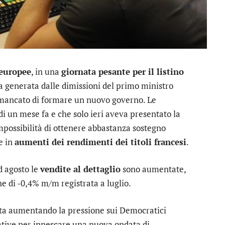
 europee
, in una
giornata pesante per il listino
a generata dalle dimissioni del primo ministro
 mancato di formare un nuovo governo. Le
 un mese fa e che solo ieri aveva presentato la
mpossibilità di ottenere abbastanza sostegno
e in
aumenti dei rendimenti dei titoli francesi
.
 agosto le
vendite al dettaglio
sono aumentate,
e di -0,4% m/m registrata a luglio.
ta aumentando la pressione sui Democratici
ative per innescare una nuova ondata di