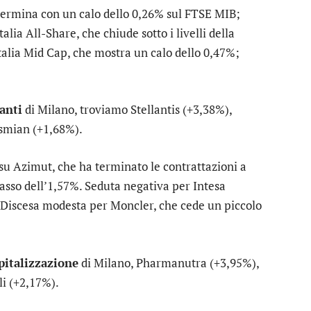
 termina con un calo dello 0,26% sul
FTSE MIB
;
talia All-Share
, che chiude sotto i livelli della
talia Mid Cap
, che mostra un calo dello 0,47%;
tanti
di Milano, troviamo
Stellantis
(+3,38%),
smian
(+1,68%).
 su
Azimut
, che ha terminato le contrattazioni a
ibasso dell’1,57%. Seduta negativa per
Intesa
. Discesa modesta per
Moncler
, che cede un piccolo
apitalizzazione
di Milano,
Pharmanutra
(+3,95%),
li
(+2,17%).