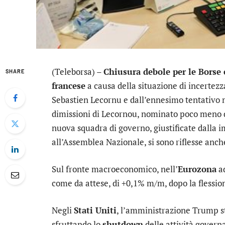
(Teleborsa) –
Chiusura debole per le Borse
SHARE
francese
a causa della situazione di incertezz
Sebastien Lecornu e dall’ennesimo tentativo
dimissioni di Lecornou, nominato poco meno di
nuova squadra di governo, giustificate dalla i
all’Assemblea Nazionale, si sono riflesse anch
Sul fronte macroeconomico, nell’
Eurozona
ad
come da attese, di +0,1% m/m, dopo la flession
Negli
Stati Uniti
, l’amministrazione Trump s
sfruttando lo
shutdown
delle attività govern