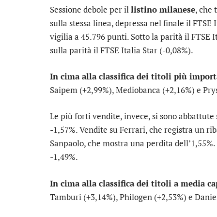
Sessione debole per il
listino milanese
, che
sulla stessa linea, depressa nel finale il
FTSE I
vigilia a 45.796 punti. Sotto la parità il
FTSE I
sulla parità il
FTSE Italia Star
(-0,08%).
In cima alla classifica dei titoli più impor
Saipem
(+2,99%),
Mediobanca
(+2,16%) e
Pry
Le più forti vendite, invece, si sono abbattute
-1,57%. Vendite su
Ferrari
, che registra un r
Sanpaolo
, che mostra una perdita dell’1,55%
-1,49%.
In cima alla classifica dei titoli a media c
Tamburi
(+3,14%),
Philogen
(+2,53%) e
Danie