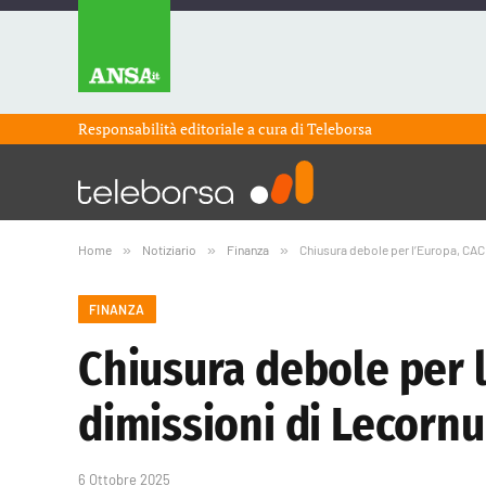
Responsabilità editoriale a cura di
Teleborsa
Home
»
Notiziario
»
Finanza
»
Chiusura debole per l’Europa, CAC
FINANZA
Chiusura debole per l
dimissioni di Lecornu
6 Ottobre 2025