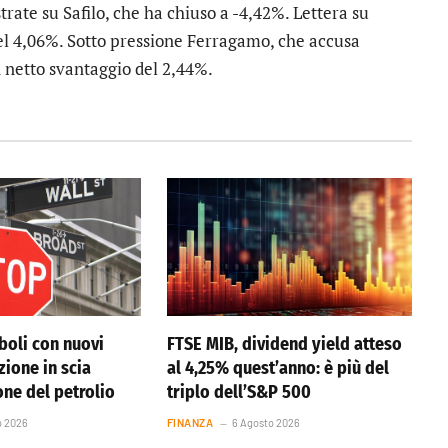
strate su
Safilo
, che ha chiuso a -4,42%. Lettera su
el 4,06%. Sotto pressione
Ferragamo
, che accusa
n netto svantaggio del 2,44%.
boli con nuovi
FTSE MIB, dividend yield atteso
azione in scia
al 4,25% quest’anno: è più del
one del petrolio
triplo dell’S&P 500
o 2026
FINANZA
6 Agosto 2026