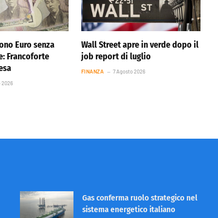
ono Euro senza
Wall Street apre in verde dopo il
e: Francoforte
job report di luglio
resa
FINANZA
7 Agosto 2026
o 2026
Gas conferma ruolo strategico nel
sistema energetico italiano