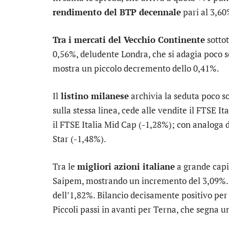
rendimento del BTP decennale
pari al 3,60
Tra i mercati del Vecchio Continente
sotto
0,56%, deludente
Londra
, che si adagia poco so
mostra un piccolo decremento dello 0,41%.
Il
listino milanese
archivia la seduta poco sot
sulla stessa linea, cede alle vendite il
FTSE Ita
il
FTSE Italia Mid Cap
(-1,28%); con analoga d
Star
(-1,48%).
Tra le
migliori azioni italiane
a grande capit
Saipem
, mostrando un incremento del 3,09%
dell’1,82%. Bilancio decisamente positivo pe
Piccoli passi in avanti per
Terna
, che segna u