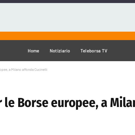
Home
Notiziario
Teleborsa TV
opee, a Milano affonda Cucinelli
r le Borse europee, a Mil