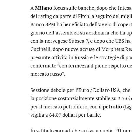
A
Milano
focus sulle banche, dopo che
Intes
del rating da parte di Fitch, a seguito del mi
Banco BPM
ha beneficiato dell’avvio di cope
giorno dell’assemblea straordinaria che ha ap
con la norvegese Subsea 7, e dopo che UBS ha 
Cucinelli
, dopo nuove accuse di Morpheus Rese
presunte attività in Russia e le strategie di 
confermato “con fermezza il pieno rispetto del
mercato russo”.
Sessione debole per l’
Euro / Dollaro USA
, che
la posizione sostanzialmente stabile su 3.735 d
per il mercato petrolifero, con il
petrolio
(Lig
vigilia a 64,87 dollari per barile.
In salita lo
spread
, che arriva a quota +91 pun