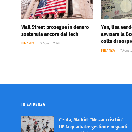
Wall Street prosegue in denaro
Yen, Usa vend
sostenuta ancora dal tech
avvisare la Bc
colta di sorp
FINANZA
7 Agosto 2026
FINANZA
7 Agost
IN EVIDENZA
Ceuta, Madrid: “Nessun rischio”.
UE fa quadrato: gestione migranti