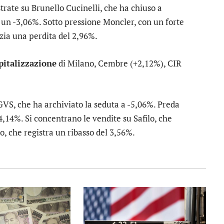
strate su
Brunello Cucinelli
, che ha chiuso a
 un -3,06%. Sotto pressione
Moncler
, con un forte
zia una perdita del 2,96%.
apitalizzazione
di Milano,
Cembre
(+2,12%),
CIR
GVS
, che ha archiviato la seduta a -5,06%. Preda
4,14%. Si concentrano le vendite su
Safilo
, che
o
, che registra un ribasso del 3,56%.