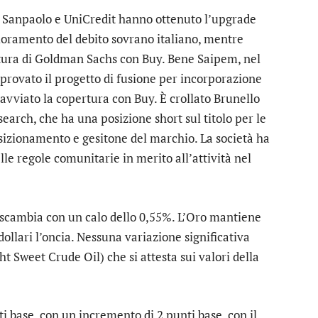
a Sanpaolo
e
UniCredit
hanno ottenuto l’upgrade
glioramento del debito sovrano italiano, mentre
rtura di Goldman Sachs con Buy. Bene
Saipem
, nel
provato il progetto di fusione per incorporazione
avviato la copertura con Buy. È crollato
Brunello
arch, che ha una posizione short sul titolo per le
posizionamento e gesitone del marchio. La società ha
le regole comunitarie in merito all’attività nel
 scambia con un calo dello 0,55%. L’
Oro
mantiene
ollari l’oncia. Nessuna variazione significativa
ht Sweet Crude Oil) che si attesta sui valori della
ti base, con un incremento di 2 punti base, con il