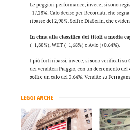
Le peggiori performance, invece, si sono regi
-17,28%. Calo deciso per
Recordati
, che segna
ribasso del 2,98%. Soffre
DiaSorin
, che eviden
In cima alla classifica dei titoli a media c
(+1,88%),
WIIT
(+1,68%) e
Avio
(+0,64%).
I più forti ribassi, invece, si sono verificati su
dei venditori
Piaggio
, con un decremento del 
soffre un calo del 3,64%. Vendite su
Ferragam
LEGGI ANCHE