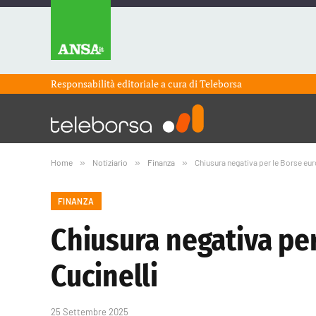
Responsabilità editoriale a cura di
Teleborsa
Home
»
Notiziario
»
Finanza
»
Chiusura negativa per le Borse eur
FINANZA
Chiusura negativa pe
Cucinelli
25 Settembre 2025