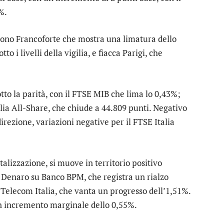
%.
tono
Francoforte
che mostra una limatura dello
tto i livelli della vigilia, e fiacca
Parigi
, che
to la parità, con il
FTSE MIB
che lima lo 0,43%;
lia All-Share
, che chiude a 44.809 punti. Negativo
irezione, variazioni negative per il
FTSE Italia
alizzazione, si muove in territorio positivo
. Denaro su
Banco BPM
, che registra un rialzo
r
Telecom Italia
, che vanta un progresso dell’1,51%.
n incremento marginale dello 0,55%.