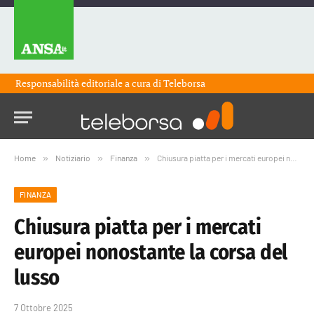
Responsabilità editoriale a cura di
Teleborsa
Home
»
Notiziario
»
Finanza
»
Chiusura piatta per i mercati europei nonostante la corsa del lusso
FINANZA
Chiusura piatta per i mercati
europei nonostante la corsa del
lusso
7 Ottobre 2025