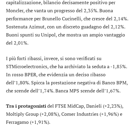
capitalizzazione, bilancio decisamente positivo per
Moncler
, che vanta un progresso del 2,35%. Buona
performance per
Brunello Cucinelli
, che cresce del 2,14%.
Sostenuta
Azimut
, con un discreto guadagno del 2,12%.
Buoni spunti su
Unipol
, che mostra un ampio vantaggio
del 2,01%.
I più forti ribassi, invece, si sono verificati su
STMicroelectronics
, che ha archiviato la seduta a -1,85%.
In rosso
BPER
, che evidenzia un deciso ribasso
dell’1,80%. Spicca la prestazione negativa di
Banco BPM
,
che scende dell’1,74%.
Banca MPS
scende dell’1,67%.
Tra i protagonisti
del FTSE MidCap,
Danieli
(+2,23%),
Moltiply Group
(+2,08%),
Comer Industries
(+1,96%) e
Ferragamo
(+1,91%).