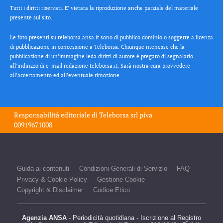
Tutti i diritti riservati. E’ vietata la riproduzione anche parziale del materiale
presente sul sito.
Le foto presenti su teleborsa.ansa.it sono di pubblico dominio o soggette a licenza
di pubblicazione in concessione a Teleborsa. Chiunque ritenesse che la
pubblicazione di un’immagine leda diritti di autore è pregato di segnalarlo
all’indirizzo di e-mail redazione teleborsa.it. Sarà nostra cura provvedere
all’accertamento ed all’eventuale rimozione.
Responsabilità editoriale di
Teleborsa srl
piva
00919671008
Guida ai contenuti
Condizioni Generali di Servizio
FAQ
Privacy & Cookie Policy
Gestione Cookie
Copyright & Disclaimer
Codice Etico
Agenzia ANSA
- Periodicità quotidiana - Iscrizione al Registro