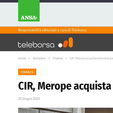
Responsabilità editoriale a cura di
Teleborsa
Home
»
Notiziario
»
Finanza
»
CIR, Merope acquista immobile per
FINANZA
CIR, Merope acquista
25 Giugno 2024