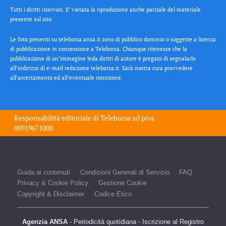
Tutti i diritti riservati. E’ vietata la riproduzione anche parziale del materiale
presente sul sito.
Le foto presenti su teleborsa.ansa.it sono di pubblico dominio o soggette a licenza
di pubblicazione in concessione a Teleborsa. Chiunque ritenesse che la
pubblicazione di un’immagine leda diritti di autore è pregato di segnalarlo
all’indirizzo di e-mail redazione teleborsa.it. Sarà nostra cura provvedere
all’accertamento ed all’eventuale rimozione.
Responsabilità editoriale di
Teleborsa srl
piva
00919671008
Guida ai contenuti
Condizioni Generali di Servizio
FAQ
Privacy & Cookie Policy
Gestione Cookie
Copyright & Disclaimer
Codice Etico
Agenzia ANSA
- Periodicità quotidiana - Iscrizione al Registro