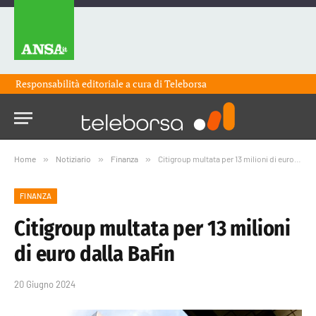
Responsabilità editoriale a cura di
Teleborsa
Home
»
Notiziario
»
Finanza
»
Citigroup multata per 13 milioni di euro dalla BaFin
FINANZA
Citigroup multata per 13 milioni
di euro dalla BaFin
20 Giugno 2024