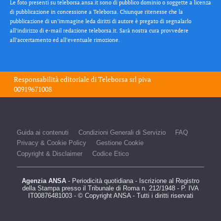
Le foto presenti su teleborsa.ansa.it sono di pubblico dominio o soggette a licenza
di pubblicazione in concessione a Teleborsa. Chiunque ritenesse che la
pubblicazione di un’immagine leda diritti di autore è pregato di segnalarlo
all’indirizzo di e-mail redazione teleborsa.it. Sarà nostra cura provvedere
all’accertamento ed all’eventuale rimozione.
Responsabilità editoriale di
Teleborsa srl
piva
00919671008
Guida ai contenuti
Condizioni Generali di Servizio
FAQ
Privacy & Cookie Policy
Gestione Cookie
Copyright & Disclaimer
Codice Etico
Agenzia ANSA
- Periodicità quotidiana - Iscrizione al Registro
della Stampa presso il Tribunale di Roma n. 212/1948 - P. IVA
IT00876481003 - © Copyright ANSA - Tutti i diritti riservati