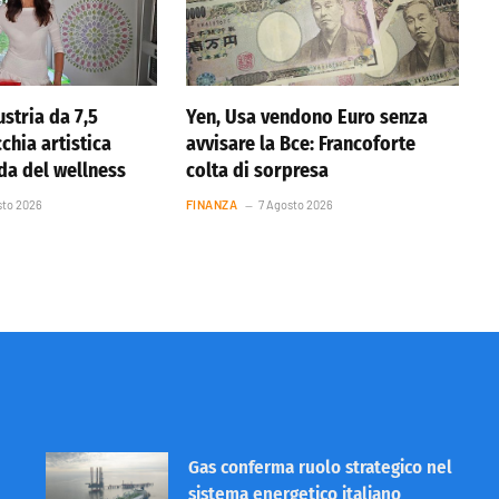
stria da 7,5
Yen, Usa vendono Euro senza
cchia artistica
avvisare la Bce: Francoforte
nda del wellness
colta di sorpresa
sto 2026
FINANZA
7 Agosto 2026
Gas conferma ruolo strategico nel
sistema energetico italiano