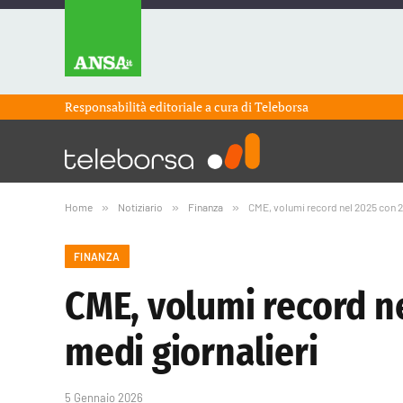
Responsabilità editoriale a cura di
Teleborsa
Home
»
Notiziario
»
Finanza
»
CME, volumi record nel 2025 con 28,
FINANZA
CME, volumi record ne
medi giornalieri
5 Gennaio 2026