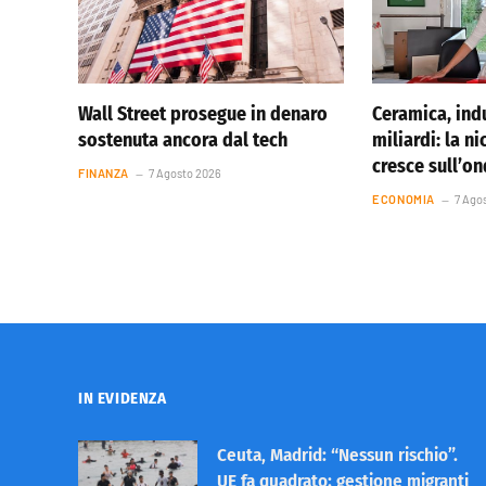
Wall Street prosegue in denaro
Ceramica, indu
sostenuta ancora dal tech
miliardi: la ni
cresce sull’o
FINANZA
7 Agosto 2026
ECONOMIA
7 Ago
IN EVIDENZA
Ceuta, Madrid: “Nessun rischio”.
UE fa quadrato: gestione migranti