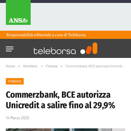
Responsabilità editoriale a cura di
Teleborsa
Home
»
Notiziario
»
Finanza
»
Commerzbank, BCE autorizza Unicredit a salire fino al 29,9%
FINANZA
Commerzbank, BCE autorizza
Unicredit a salire fino al 29,9%
14 Marzo 2025