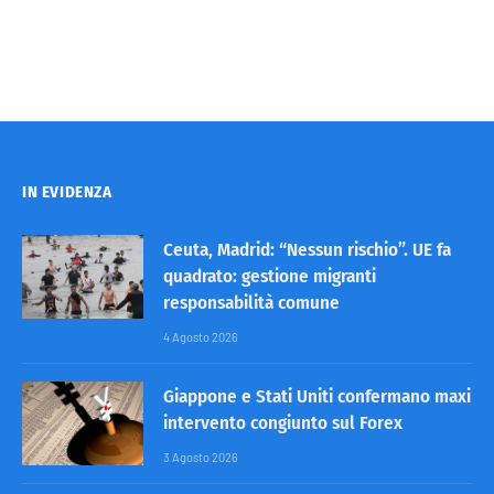
IN EVIDENZA
Ceuta, Madrid: “Nessun rischio”. UE fa
quadrato: gestione migranti
responsabilità comune
4 Agosto 2026
Giappone e Stati Uniti confermano maxi
intervento congiunto sul Forex
3 Agosto 2026