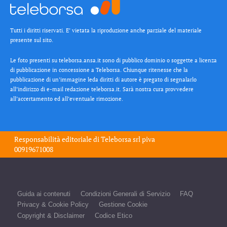
Tutti i diritti riservati. E’ vietata la riproduzione anche parziale del materiale
presente sul sito.
Le foto presenti su teleborsa.ansa.it sono di pubblico dominio o soggette a licenza
di pubblicazione in concessione a Teleborsa. Chiunque ritenesse che la
pubblicazione di un’immagine leda diritti di autore è pregato di segnalarlo
all’indirizzo di e-mail redazione teleborsa.it. Sarà nostra cura provvedere
all’accertamento ed all’eventuale rimozione.
Responsabilità editoriale di
Teleborsa srl
piva
00919671008
Guida ai contenuti
Condizioni Generali di Servizio
FAQ
Privacy & Cookie Policy
Gestione Cookie
Copyright & Disclaimer
Codice Etico