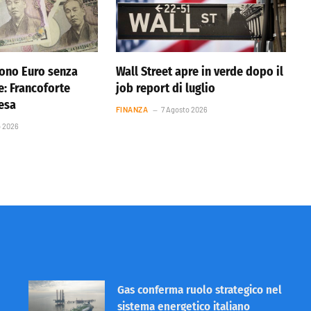
ono Euro senza
Wall Street apre in verde dopo il
e: Francoforte
job report di luglio
resa
FINANZA
7 Agosto 2026
o 2026
Gas conferma ruolo strategico nel
sistema energetico italiano