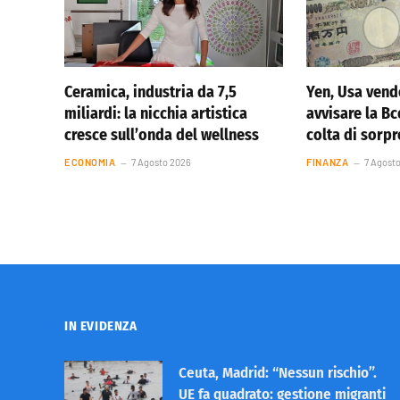
Ceramica, industria da 7,5
Yen, Usa vend
miliardi: la nicchia artistica
avvisare la Bc
cresce sull’onda del wellness
colta di sorp
ECONOMIA
7 Agosto 2026
FINANZA
7 Agost
IN EVIDENZA
Ceuta, Madrid: “Nessun rischio”.
UE fa quadrato: gestione migranti