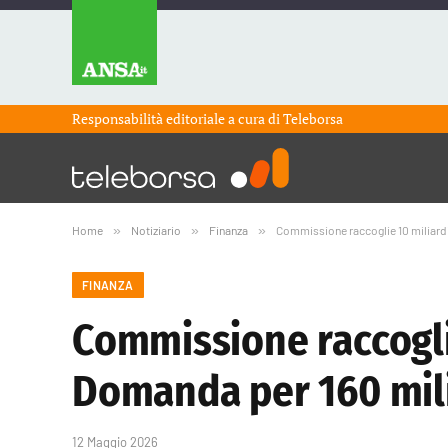
Responsabilità editoriale a cura di
Teleborsa
Home
»
Notiziario
»
Finanza
»
Commissione raccoglie 10 miliard
FINANZA
Commissione raccogli
Domanda per 160 mil
12 Maggio 2026