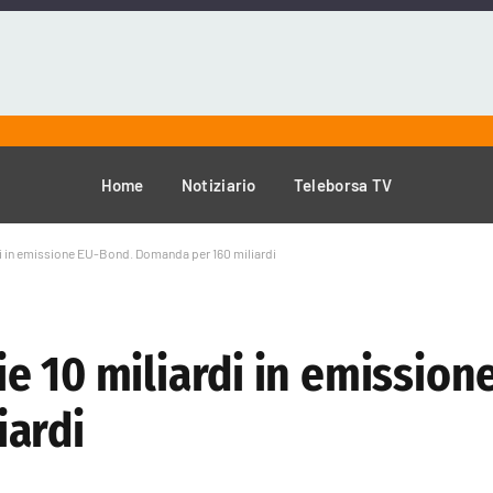
Home
Notiziario
Teleborsa TV
i in emissione EU-Bond. Domanda per 160 miliardi
e 10 miliardi in emission
iardi