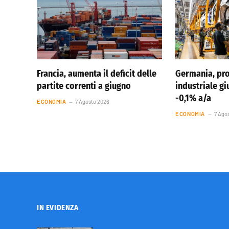
Francia, aumenta il deficit delle
Germania, pr
partite correnti a giugno
industriale g
-0,1% a/a
ECONOMIA
7 Agosto 2026
ECONOMIA
7 Ago
IN EVIDENZA