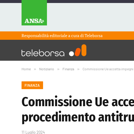
Responsabilità editoriale a cura di
Teleborsa
Home
»
Notiziario
»
Finanza
»
Commissione Ue accetta impegni 
FINANZA
Commissione Ue acce
procedimento antitru
11 Luglio 2024