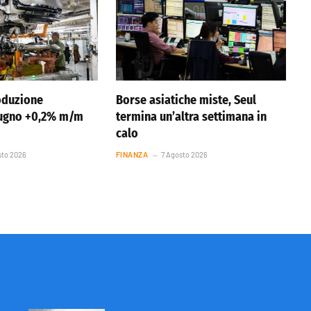
oduzione
Borse asiatiche miste, Seul
iugno +0,2% m/m
termina un’altra settimana in
calo
sto 2026
FINANZA
7 Agosto 2026