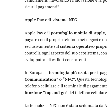
cambiamenti, favorendo l’innovazione e la po
sicuri i pagamenti”.
Apple Pay e il sistema NFC
Apple Pay è il
portafoglio mobile di Apple
,
pagare con il proprio telefono nei negozi e o
esclusivamente sul
sistema operativo propr
controlla ogni aspetto del suo ecosistema, com
sviluppatori di wallett concorrenti.
In Europa, la
tecnologia più usata per i pa
Communication” o “NFC”
. Questa tecnolog
telefono cellulare e il terminale di pagamento
funzione “tap and go”
del telefono cellulare
La tecnologia NFC non è stata sviluppata da 