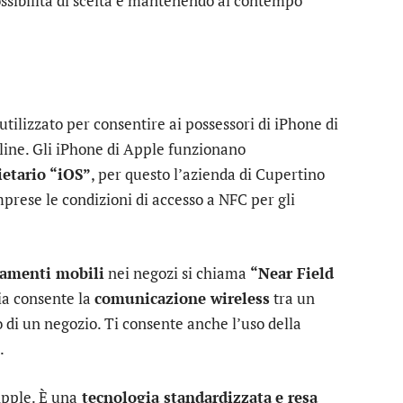
ssibilità di scelta e mantenendo al contempo
 utilizzato per consentire ai possessori di iPhone di
nline. Gli iPhone di Apple funzionano
ietario
“iOS”
, per questo l’azienda di Cupertino
prese le condizioni di accesso a NFC per gli
gamenti mobili
nei negozi si chiama
“Near Field
ia consente la
comunicazione wireless
tra un
 di un negozio. Ti consente anche l’uso della
.
Apple. È una
tecnologia standardizzata
e resa