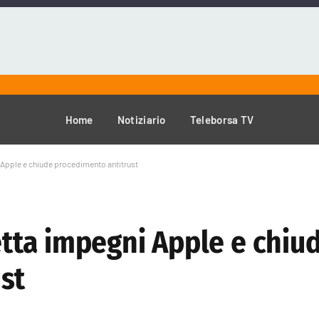
Home
Notiziario
Teleborsa TV
Apple e chiude procedimento antitrust
tta impegni Apple e chiu
st