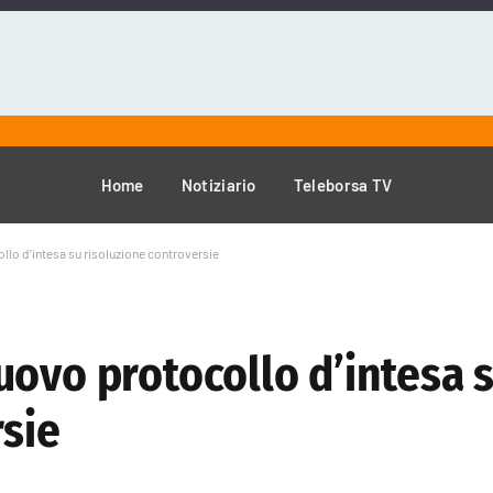
Home
Notiziario
Teleborsa TV
lo d’intesa su risoluzione controversie
uovo protocollo d’intesa 
rsie