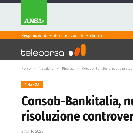
Responsabilità editoriale a cura di
Teleborsa
Home
»
Notiziario
»
Finanza
»
Consob-Bankitalia, nuovo protocol
FINANZA
Consob-Bankitalia, n
risoluzione controve
2 Aprile 2025