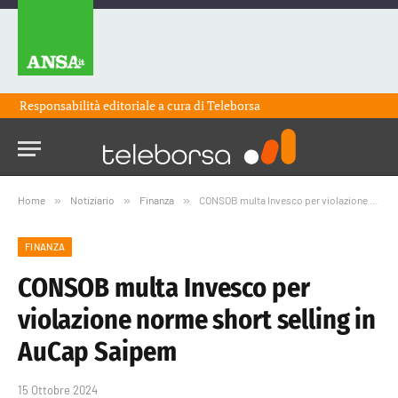
Responsabilità editoriale a cura di
Teleborsa
Home
»
Notiziario
»
Finanza
»
CONSOB multa Invesco per violazione norme short selling in AuCap Saipem
FINANZA
CONSOB multa Invesco per
violazione norme short selling in
AuCap Saipem
15 Ottobre 2024