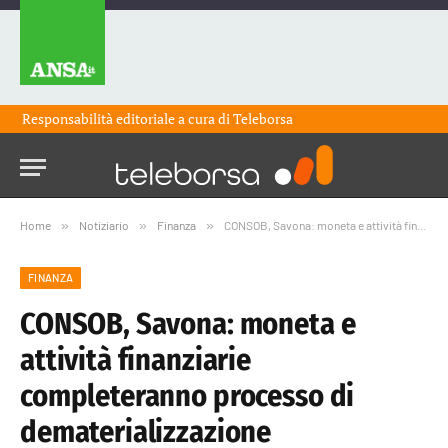
Responsabilità editoriale a cura di
Teleborsa
Home
»
Notiziario
»
Finanza
»
CONSOB, Savona: moneta e attività finanziarie completeranno processo di dematerializzazione
FINANZA
CONSOB, Savona: moneta e
attività finanziarie
completeranno processo di
dematerializzazione