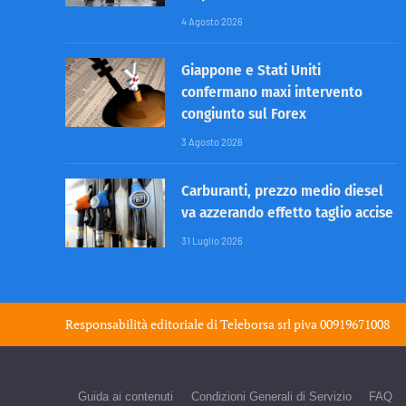
4 Agosto 2026
Giappone e Stati Uniti
confermano maxi intervento
congiunto sul Forex
3 Agosto 2026
Carburanti, prezzo medio diesel
va azzerando effetto taglio accise
31 Luglio 2026
Responsabilità editoriale di
Teleborsa srl
piva 00919671008
Guida ai contenuti
Condizioni Generali di Servizio
FAQ