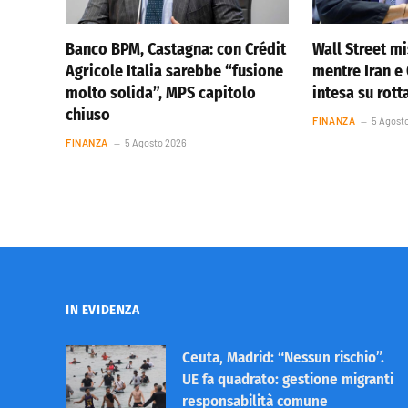
Banco BPM, Castagna: con Crédit
Wall Street m
Agricole Italia sarebbe “fusione
mentre Iran 
molto solida”, MPS capitolo
intesa su rot
chiuso
FINANZA
5 Agost
FINANZA
5 Agosto 2026
IN EVIDENZA
Ceuta, Madrid: “Nessun rischio”.
UE fa quadrato: gestione migranti
responsabilità comune