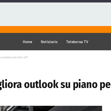
Home
Notiziario
Teleborsa TV
k su piano per spin-off
gliora outlook su piano pe