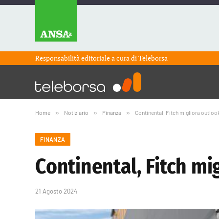
Responsabilità editoriale a cura di
Teleborsa
Home
»
Notiziario
»
Finanza
»
Continental, Fitch migliora outloo
FINANZA
Continental, Fitch mi
21 Agosto 2024