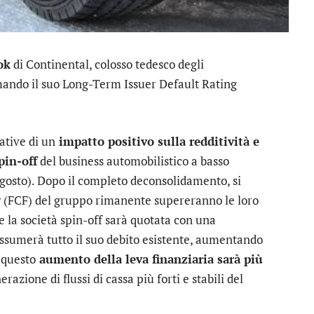
ok
di
Continental
, colosso tedesco degli
rmando il suo Long-Term Issuer Default Rating
ative di un
impatto positivo sulla redditività e
pin-off
del business automobilistico a basso
gosto). Dopo il completo deconsolidamento, si
ow (FCF) del gruppo rimanente supereranno le loro
he la società spin-off sarà quotata con una
assumerà tutto il suo debito esistente, aumentando
, questo
aumento della leva finanziaria sarà più
azione di flussi di cassa più forti e stabili del