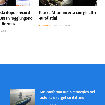
ista dopo i record
Piazza Affari incerta con gli altri
e Oman raggiungono
eurolistini
ta Hormuz
FINANZA
5 Agosto 2026
o 2026
Gas conferma ruolo strategico nel
sistema energetico italiano
27 Luglio 2026