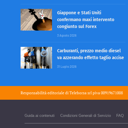
Giappone e Stati Uniti
confermano maxi intervento
congiunto sul Forex
3 Agosto 2026
Carburanti, prezzo medio diesel
va azzerando effetto taglio accise
31 Luglio 2026
Responsabilità editoriale di
Teleborsa srl
piva 00919671008
Guida ai contenuti
Condizioni Generali di Servizio
FAQ