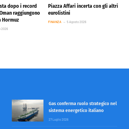
ista dopo i record
Piazza Affari incerta con gli altri
e Oman raggiungono
eurolistini
ta Hormuz
FINANZA
5 Agosto 2026
o 2026
Gas conferma ruolo strategico nel
sistema energetico italiano
27 Luglio 2026