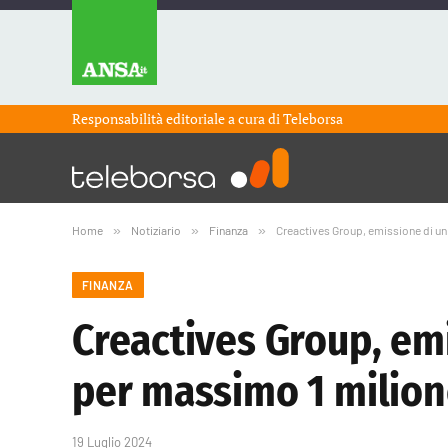
Responsabilità editoriale a cura di
Teleborsa
Home
»
Notiziario
»
Finanza
»
Creactives Group, emissione di un
FINANZA
Creactives Group, emi
per massimo 1 milion
19 Luglio 2024