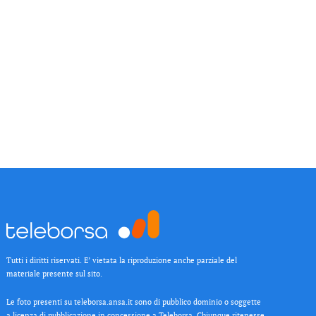
Tutti i diritti riservati. E’ vietata la riproduzione anche parziale del
materiale presente sul sito.
Le foto presenti su teleborsa.ansa.it sono di pubblico dominio o soggette
a licenza di pubblicazione in concessione a Teleborsa. Chiunque ritenesse