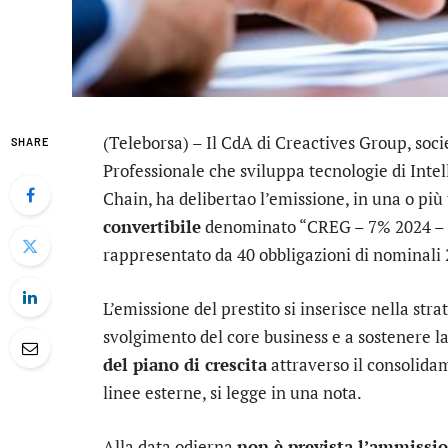
(Teleborsa) – Il CdA di
Creactives Group
, soc
SHARE
Professionale che sviluppa tecnologie di Intel
Chain, ha delibertao l’emissione, in una o più
convertibile
denominato “CREG – 7% 2024 – 2
rappresentato da 40 obbligazioni di nominali 
L’emissione del prestito si inserisce nella stra
svolgimento del core business e a sostenere la 
del piano di crescita
attraverso il consolida
linee esterne, si legge in una nota.
Alla data odierna
non è prevista l’ammissi