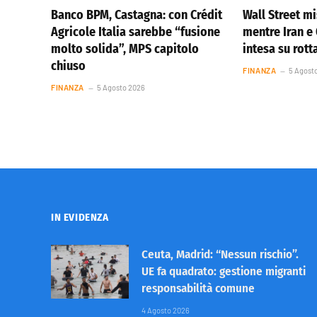
Banco BPM, Castagna: con Crédit
Wall Street m
Agricole Italia sarebbe “fusione
mentre Iran 
molto solida”, MPS capitolo
intesa su rot
chiuso
FINANZA
5 Agost
FINANZA
5 Agosto 2026
IN EVIDENZA
Ceuta, Madrid: “Nessun rischio”.
UE fa quadrato: gestione migranti
responsabilità comune
4 Agosto 2026