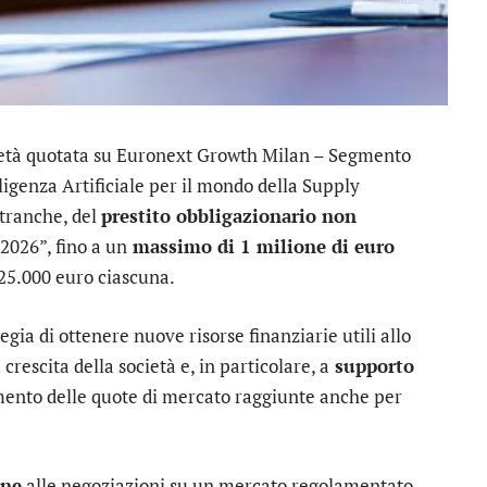
ietà quotata su Euronext Growth Milan – Segmento
ligenza Artificiale per il mondo della Supply
 tranche, del
prestito obbligazionario non
026”, fino a un
massimo di 1 milione di euro
25.000 euro ciascuna.
tegia di ottenere nuove risorse finanziarie utili allo
crescita della società e, in particolare, a
supporto
mento delle quote di mercato raggiunte anche per
one
alle negoziazioni su un mercato regolamentato