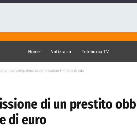
Home
Notiziario
Teleborsa TV
 prestito obbligazionario per massimo 1 milione di euro
ssione di un prestito obb
e di euro