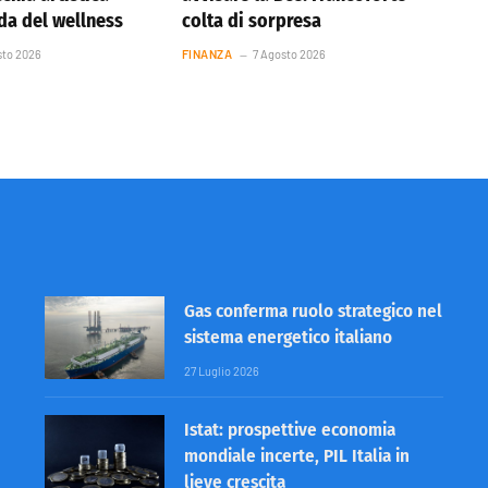
nda del wellness
colta di sorpresa
sto 2026
FINANZA
7 Agosto 2026
Gas conferma ruolo strategico nel
sistema energetico italiano
27 Luglio 2026
Istat: prospettive economia
mondiale incerte, PIL Italia in
lieve crescita