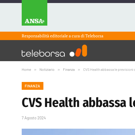
Responsabilità editoriale a cura di
Teleborsa
Home
»
Notiziario
»
Finanza
»
CVS Health abbassa le previsioni d
FINANZA
CVS Health abbassa le
7 Agosto 2024