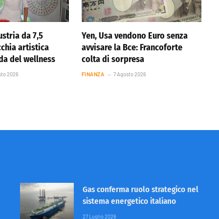
stria da 7,5
Yen, Usa vendono Euro senza
cchia artistica
avvisare la Bce: Francoforte
nda del wellness
colta di sorpresa
sto 2026
FINANZA
7 Agosto 2026
Gas conferma ruolo strategico nel
sistema energetico italiano
27 Luglio 2026