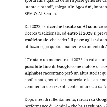
sposta sulla qualità delle risposte generate da
utente e brand”, spiega
Ale Agostini
, impren
SEM & AI Search.
Dal 2023, le
ricerche basate su AI sono cres
ricerca tradizionale, ed
entro il 2028
si prev
tradizionale
, che cederà il passo agli assisten
utilizzano già quotidianamente strumenti di 
“C’è stato un momento nel 2025, in cui alcuni
possibile fine di Google
come motore di rice
Alphabet
raccontano però un’altra storia: qu
confermato, potrebbe rimescolare le carte nel
commentando i recenti conti annunciati da A
Dopo mesi di rallentamento, i
ricavi di Goog
performance di Gemini – che ha raggiunto 650 