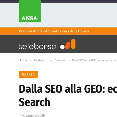
Responsabilità editoriale a cura di
Teleborsa
Home
»
Notiziario
»
Finanza
»
Dalla SEO alla GEO: ecco come cam
FINANZA
Dalla SEO alla GEO: 
Search
4 Novembre 2025