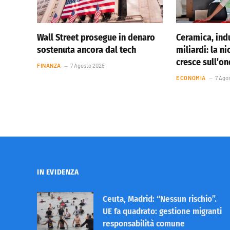
Wall Street prosegue in denaro
Ceramica, indu
sostenuta ancora dal tech
miliardi: la ni
cresce sull’o
FINANZA
7 Agosto 2026
ECONOMIA
7 Ago
IN EVIDENZA
Ceuta, Madrid: “Nessun rischio”.
UE fa quadrato: gestione migranti
responsabilità comune