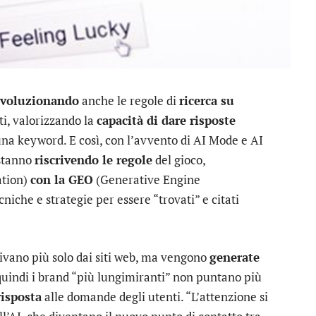
 rivoluzionando
anche le regole di
ricerca su
ti, valorizzando la
capacità di dare risposte
 una keyword. E così, con l’avvento di AI Mode e AI
 stanno
riscrivendo le regole
del gioco,
ation)
con la GEO
(Generative Engine
iche e strategie per essere “trovati” e citati
ivano più solo dai siti web, ma vengono
generate
 quindi i brand “più lungimiranti” non puntano più
risposta
alle domande degli utenti. “L’attenzione si