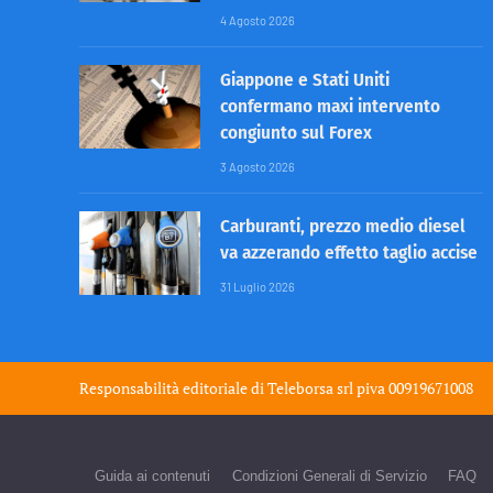
4 Agosto 2026
Giappone e Stati Uniti
confermano maxi intervento
congiunto sul Forex
3 Agosto 2026
Carburanti, prezzo medio diesel
va azzerando effetto taglio accise
31 Luglio 2026
Responsabilità editoriale di
Teleborsa srl
piva 00919671008
Guida ai contenuti
Condizioni Generali di Servizio
FAQ