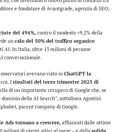
ll’AI, che diventano il nuovo punto di contatto tra
ditore e fondatore di Avantgrade, agenzia di SEO,
ciute del 494%,
contro il modesto +9,2% della
ede un
calo del 50% del traffico organico
ti AI. In Italia, oltre 13 milioni di persone
AI conversazionale.
 osservatori avevano visto in
ChatGPT la
rca. I
risultati del terzo trimestre 2025 di
ella di un importante recupero di Google che, se
 dominio della AI Search”, sottolinea Agostini
lphabet, parent company di Google.
le Ads tornano a crescere,
affiancati dalle ottime
milioni di utenti attivi al mese – e dalla
solida