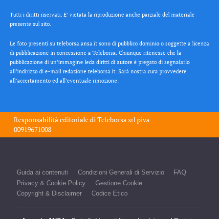
Tutti i diritti riservati. E’ vietata la riproduzione anche parziale del materiale
presente sul sito.
Le foto presenti su teleborsa.ansa.it sono di pubblico dominio o soggette a licenza
di pubblicazione in concessione a Teleborsa. Chiunque ritenesse che la
pubblicazione di un’immagine leda diritti di autore è pregato di segnalarlo
all’indirizzo di e-mail redazione teleborsa.it. Sarà nostra cura provvedere
all’accertamento ed all’eventuale rimozione.
Responsabilità editoriale di
Teleborsa srl
piva
00919671008
Guida ai contenuti
Condizioni Generali di Servizio
FAQ
Privacy & Cookie Policy
Gestione Cookie
Copyright & Disclaimer
Codice Etico