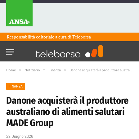
Responsabilità editoriale a cura di
Teleborsa
Home
»
Notiziario
»
Finanza
»
Danone acquisterà il produttore australiano di alimenti salutari MADE Group
FINANZA
Danone acquisterà il produttore
australiano di alimenti salutari
MADE Group
22 Giugno 2026