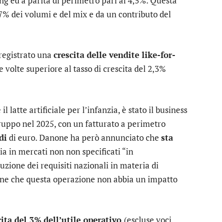
ng ed a parità di perimetro pari al 4,5%. Questa
7% dei volumi e del mix e da un contributo del
egistrato una
crescita delle vendite like-for-
e volte superiore al tasso di crescita del 2,3%
 il latte artificiale per l’infanzia, è stato il business
ruppo nel 2025, con un fatturato a perimetro
di
di euro. Danone ha però annunciato che
sta
ia in mercati non non specificati “in
uzione dei requisiti nazionali in materia di
iene che questa operazione non abbia un impatto
ita del 3% dell’utile operativo
(escluse voci