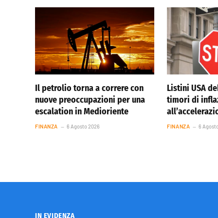
Il petrolio torna a correre con
Listini USA de
nuove preoccupazioni per una
timori di infl
escalation in Medioriente
all’accelerazi
FINANZA
6 Agosto 2026
FINANZA
6 Agost
IN EVIDENZA