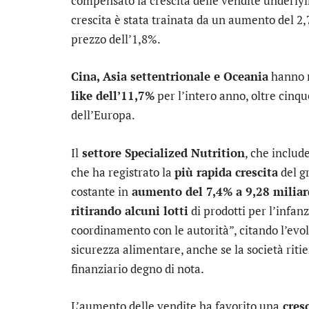
compensato la crescita delle vendite underlyi
crescita è stata trainata da un aumento del 2,
prezzo dell’1,8%.
Cina, Asia settentrionale e Oceania
hanno r
like dell’11,7%
per l’intero anno, oltre cinqu
dell’Europa.
Il
settore Specialized Nutrition
, che include
che ha registrato la
più rapida crescita
del g
costante in
aumento del 7,4% a 9,28 miliar
ritirando alcuni lotti
di prodotti per l’infanz
coordinamento con le autorità”, citando l’evol
sicurezza alimentare, anche se la società rit
finanziario degno di nota.
L’aumento delle vendite ha favorito una
cresc