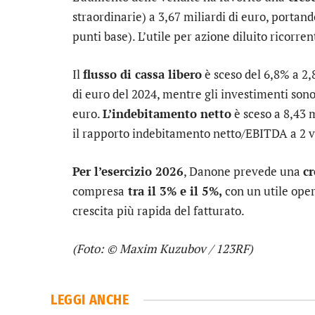
straordinarie) a 3,67 miliardi di euro, portan
punti base). L’utile per azione diluito ricorr
Il
flusso di cassa libero
è sceso del 6,8% a 2,8
di euro del 2024, mentre gli investimenti sono
euro.
L’indebitamento netto
è sceso a 8,43 m
il rapporto indebitamento netto/EBITDA a 2 vol
Per l’esercizio 2026
, Danone prevede una
cr
compresa
tra il 3% e il 5%,
con un utile ope
crescita più rapida del fatturato.
(Foto: © Maxim Kuzubov / 123RF)
LEGGI ANCHE