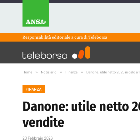
Responsabilità editoriale a cura di
Teleborsa
Home
»
Notiziario
»
Finanza
»
Danone: utile netto 2025 in calo a 
FINANZA
Danone: utile netto 20
vendite
20 Febbraio 2026