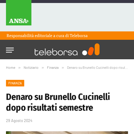
Responsabilità editoriale a cura di
Teleborsa
Home
»
Notiziario
»
Finanza
»
Denaro su Brunello Cucinelli dopo risultati semestre
FINANZA
Denaro su Brunello Cucinelli
dopo risultati semestre
29 Agosto 2024