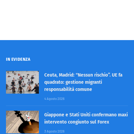
IN EVIDENZA
Ceuta, Madrid: “Nessun rischio”. UE fa
quadrato: gestione migranti
responsabilità comune
4 Agosto 2026
Giappone e Stati Uniti confermano maxi
intervento congiunto sul Forex
3 Agosto 2026