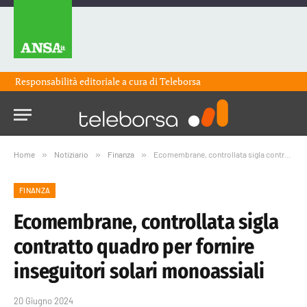
Responsabilità editoriale a cura di
Teleborsa
Home
»
Notiziario
»
Finanza
»
Ecomembrane, controllata sigla contratto quadro per fornire inseguitori solari monoassiali
FINANZA
Ecomembrane, controllata sigla
contratto quadro per fornire
inseguitori solari monoassiali
20 Giugno 2024