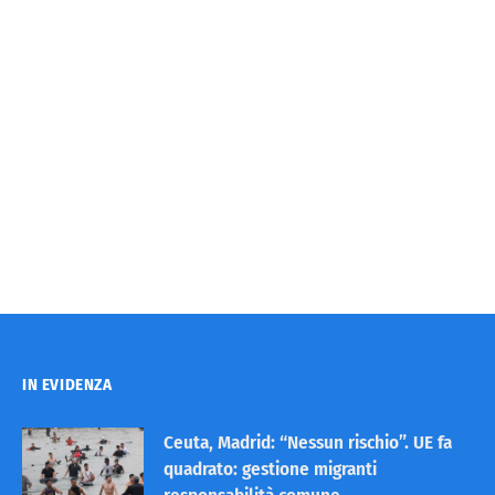
IN EVIDENZA
Ceuta, Madrid: “Nessun rischio”. UE fa
quadrato: gestione migranti