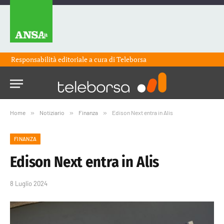
Responsabilità editoriale a cura di
Teleborsa
Home
»
Notiziario
»
Finanza
»
Edison Next entra in Alis
FINANZA
Edison Next entra in Alis
8 Luglio 2024