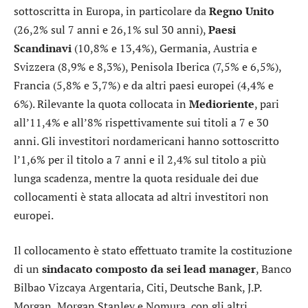
sottoscritta in Europa, in particolare da
Regno Unito
(26,2% sul 7 anni e 26,1% sul 30 anni),
Paesi
Scandinavi
(10,8% e 13,4%), Germania, Austria e
Svizzera (8,9% e 8,3%), Penisola Iberica (7,5% e 6,5%),
Francia (5,8% e 3,7%) e da altri paesi europei (4,4% e
6%). Rilevante la quota collocata in
Medioriente
, pari
all’11,4% e all’8% rispettivamente sui titoli a 7 e 30
anni. Gli investitori nordamericani hanno sottoscritto
l’1,6% per il titolo a 7 anni e il 2,4% sul titolo a più
lunga scadenza, mentre la quota residuale dei due
collocamenti è stata allocata ad altri investitori non
europei.
Il collocamento è stato effettuato tramite la costituzione
di un
sindacato composto da sei lead manager
,
Banco
Bilbao Vizcaya Argentaria
,
Citi
,
Deutsche Bank
,
J.P.
Morgan
,
Morgan Stanley
e Nomura, con gli altri