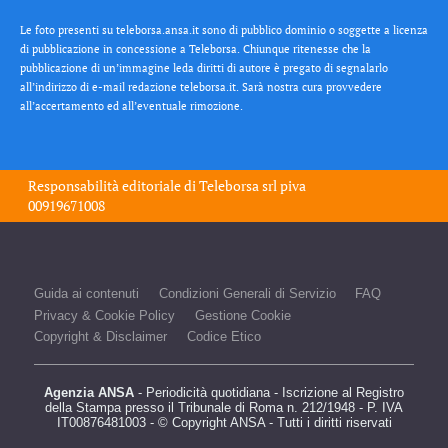
Le foto presenti su teleborsa.ansa.it sono di pubblico dominio o soggette a licenza
di pubblicazione in concessione a Teleborsa. Chiunque ritenesse che la
pubblicazione di un’immagine leda diritti di autore è pregato di segnalarlo
all’indirizzo di e-mail redazione teleborsa.it. Sarà nostra cura provvedere
all’accertamento ed all’eventuale rimozione.
Responsabilità editoriale di
Teleborsa srl
piva
00919671008
Guida ai contenuti
Condizioni Generali di Servizio
FAQ
Privacy & Cookie Policy
Gestione Cookie
Copyright & Disclaimer
Codice Etico
Agenzia ANSA
- Periodicità quotidiana - Iscrizione al Registro
della Stampa presso il Tribunale di Roma n. 212/1948 - P. IVA
IT00876481003 - © Copyright ANSA - Tutti i diritti riservati