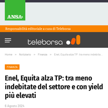
Responsabilità editoriale a cura di
Teleborsa
Home
»
Notiziario
»
Finanza
»
Enel, Equita alza TP: tra meno indebitate del settore e con yield più elevati
FINANZA
Enel, Equita alza TP: tra meno
indebitate del settore e con yield
più elevati
6 Agosto 2024