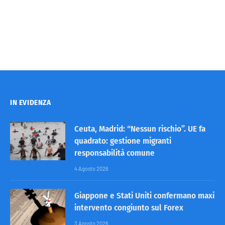
IN EVIDENZA
Ceuta, Madrid: “Nessun rischio”. UE fa
quadrato: gestione migranti
responsabilità comune
4 Agosto 2026
Giappone e Stati Uniti confermano maxi
intervento congiunto sul Forex
3 Agosto 2026