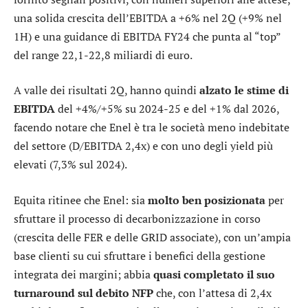
una solida crescita dell’EBITDA a +6% nel 2Q (+9% nel
1H) e una guidance di EBITDA FY24 che punta al “top”
del range 22,1-22,8 miliardi di euro.
A valle dei risultati 2Q, hanno quindi
alzato le stime di
EBITDA
del +4%/+5% su 2024-25 e del +1% dal 2026,
facendo notare che Enel è tra le società meno indebitate
del settore (D/EBITDA 2,4x) e con uno degli yield più
elevati (7,3% sul 2024).
Equita ritinee che Enel: sia
molto ben posizionata
per
sfruttare il processo di decarbonizzazione in corso
(crescita delle FER e delle GRID associate), con un’ampia
base clienti su cui sfruttare i benefici della gestione
integrata dei margini; abbia
quasi completato il suo
turnaround sul debito NFP
che, con l’attesa di 2,4x