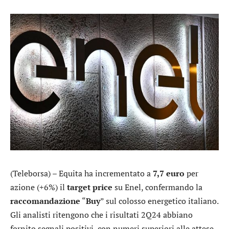
(Teleborsa) –
Equita
ha incrementato a
7,7 euro
per
azione (+6%) il
target price
su
Enel
, confermando la
raccomandazione
“
Buy
” sul colosso energetico italiano.
Gli analisti ritengono che i risultati 2Q24 abbiano
fornito segnali positivi, con numeri superiori alle attese,