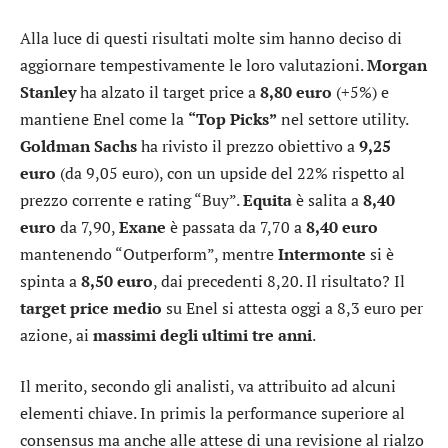
Alla luce di questi risultati molte sim hanno deciso di
aggiornare tempestivamente le loro valutazioni.
Morgan
Stanley
ha alzato il target price a
8,80 euro
(+5%) e
mantiene Enel come la
“Top Picks”
nel settore utility.
Goldman Sachs
ha rivisto il prezzo obiettivo a
9,25
euro
(da 9,05 euro), con un upside del 22% rispetto al
prezzo corrente e rating “Buy”.
Equita
è salita a
8,40
euro
da 7,90,
Exane
è passata da 7,70 a
8,40 euro
mantenendo “Outperform”, mentre
Intermonte
si è
spinta a
8,50 euro
, dai precedenti 8,20. Il risultato? Il
target price medio
su Enel si attesta oggi a 8,3 euro per
azione, ai
massimi degli ultimi tre anni
.
Il merito, secondo gli analisti, va attribuito ad alcuni
elementi chiave. In primis la performance superiore al
consensus ma anche alle attese di una revisione al rialzo