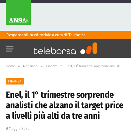
Responsabilità editoriale a cura di
Teleborsa
Home
»
Notiziario
»
Finanza
»
Enel, il 1° trimestre sorprende analisti che alzano il target price a livelli più alti da tre anni
FINANZA
Enel, il 1° trimestre sorprende
analisti che alzano il target price
a livelli più alti da tre anni
9 Maggio 2025