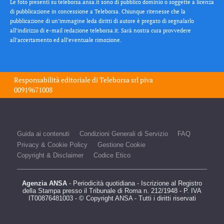
Le foto presenti su teleborsa.ansa.it sono di pubblico dominio o soggette a licenza
di pubblicazione in concessione a Teleborsa. Chiunque ritenesse che la
pubblicazione di un’immagine leda diritti di autore è pregato di segnalarlo
all’indirizzo di e-mail redazione teleborsa.it. Sarà nostra cura provvedere
all’accertamento ed all’eventuale rimozione.
Responsabilità editoriale di
Teleborsa srl
piva
00919671008
Guida ai contenuti
Condizioni Generali di Servizio
FAQ
Privacy & Cookie Policy
Gestione Cookie
Copyright & Disclaimer
Codice Etico
Agenzia ANSA
- Periodicità quotidiana - Iscrizione al Registro
della Stampa presso il Tribunale di Roma n. 212/1948 - P. IVA
IT00876481003 - © Copyright ANSA - Tutti i diritti riservati