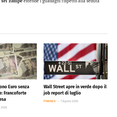
a sei zampe
estende i guadagni rispetto alla seduta
ono Euro senza
Wall Street apre in verde dopo il
e: Francoforte
job report di luglio
resa
FINANZA
7 Agosto 2026
o 2026