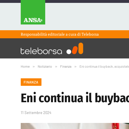
Responsabilità editoriale a cura di
Teleborsa
Home
»
Notiziario
»
Finanza
»
Eni continua il buyback, acquistate 
FINANZA
Eni continua il buybac
11 Settembre 2024