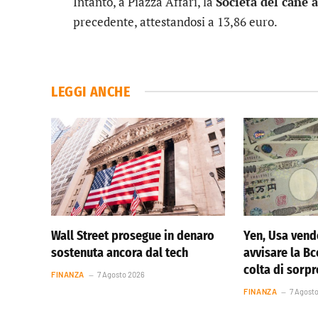
Intanto, a Piazza Affari, la
Società del cane 
precedente, attestandosi a 13,86 euro.
LEGGI ANCHE
Wall Street prosegue in denaro
Yen, Usa vend
sostenuta ancora dal tech
avvisare la Bc
colta di sorp
FINANZA
7 Agosto 2026
FINANZA
7 Agost