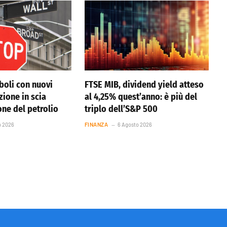
boli con nuovi
FTSE MIB, dividend yield atteso
azione in scia
al 4,25% quest’anno: è più del
one del petrolio
triplo dell’S&P 500
o 2026
FINANZA
6 Agosto 2026