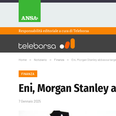
Responsabilità editoriale a cura di
Teleborsa
Home
»
Notiziario
»
Finanza
»
Eni, Morgan Stanley abbassa target
FINANZA
Eni, Morgan Stanley a
7 Gennaio 2025