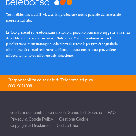
Tutti i diritti riservati. E’ vietata la riproduzione anche parziale del materiale
presente sul sito.
Le foto presenti su teleborsa.ansa.it sono di pubblico dominio o soggette a licenza
di pubblicazione in concessione a Teleborsa. Chiunque ritenesse che la
pubblicazione di un’immagine leda diritti di autore è pregato di segnalarlo
all’indirizzo di e-mail redazione teleborsa.it. Sarà nostra cura provvedere
all’accertamento ed all’eventuale rimozione.
Responsabilità editoriale di
Teleborsa srl
piva
00919671008
Guida ai contenuti
Condizioni Generali di Servizio
FAQ
Privacy & Cookie Policy
Gestione Cookie
Copyright & Disclaimer
Codice Etico