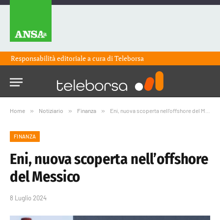
Responsabilità editoriale a cura di
Teleborsa
Home
»
Notiziario
»
Finanza
»
Eni, nuova scoperta nell’offshore del Messico
FINANZA
Eni, nuova scoperta nell’offshore
del Messico
8 Luglio 2024