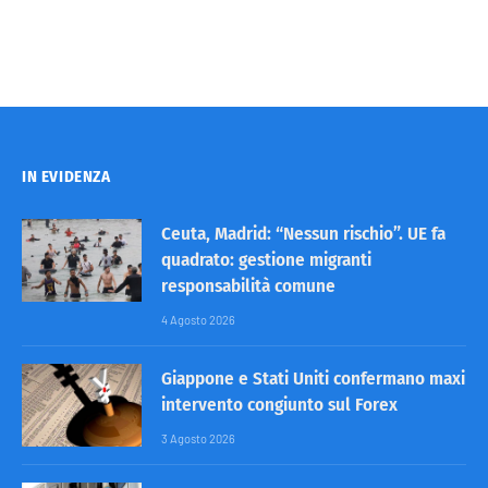
IN EVIDENZA
Ceuta, Madrid: “Nessun rischio”. UE fa
quadrato: gestione migranti
responsabilità comune
4 Agosto 2026
Giappone e Stati Uniti confermano maxi
intervento congiunto sul Forex
3 Agosto 2026