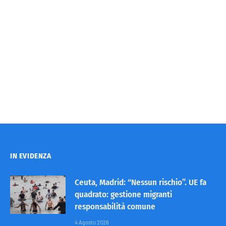
IN EVIDENZA
Ceuta, Madrid: “Nessun rischio”. UE fa
quadrato: gestione migranti
responsabilità comune
4 Agosto 2026