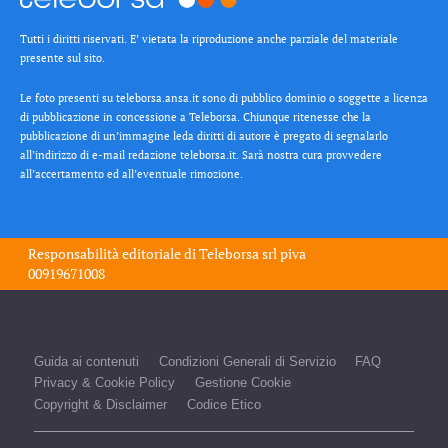
Tutti i diritti riservati. E’ vietata la riproduzione anche parziale del materiale
presente sul sito.
Le foto presenti su teleborsa.ansa.it sono di pubblico dominio o soggette a licenza
di pubblicazione in concessione a Teleborsa. Chiunque ritenesse che la
pubblicazione di un’immagine leda diritti di autore è pregato di segnalarlo
all’indirizzo di e-mail redazione teleborsa.it. Sarà nostra cura provvedere
all’accertamento ed all’eventuale rimozione.
Responsabilità editoriale di
Teleborsa srl
piva
00919671008
Guida ai contenuti
Condizioni Generali di Servizio
FAQ
Privacy & Cookie Policy
Gestione Cookie
Copyright & Disclaimer
Codice Etico