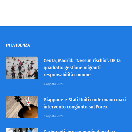
IN EVIDENZA
Ceuta, Madrid: “Nessun rischio”. UE fa
quadrato: gestione migranti
responsabilità comune
4 Agosto 2026
Giappone e Stati Uniti confermano maxi
intervento congiunto sul Forex
3 Agosto 2026
Carburanti, prezzo medio diesel va