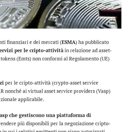
ti finanziari e dei mercati (
ESMA
) ha pubblicato
ervizi per le cripto-attività
in relazione ad asset-
y tokens (Emts) non conformi al Regolamento (UE)
zi
per le cripto-attività (crypto-asset service
AR nonché ai virtual asset service providers (Vasp)
azionale applicabile.
asp che gestiscono una piattaforma di
rendere più disponibili per la negoziazione cripto-
 in cui i relativi emittenti non siano autorizzati