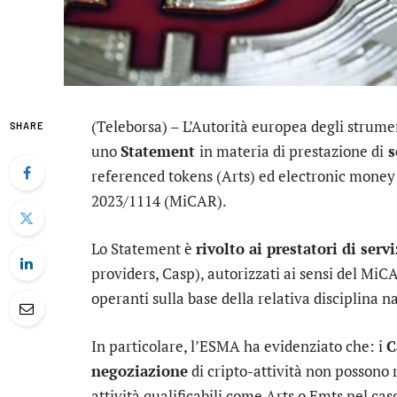
(Teleborsa) – L’Autorità europea degli strumen
SHARE
uno
Statement
in materia di prestazione di
s
referenced tokens (Arts) ed electronic mone
2023/1114 (MiCAR).
Lo Statement è
rivolto ai prestatori di servi
providers, Casp), autorizzati ai sensi del MiC
operanti sulla base della relativa disciplina n
In particolare, l’ESMA ha evidenziato che: i
C
negoziazione
di cripto-attività non possono 
attività qualificabili come Arts o Emts nel caso