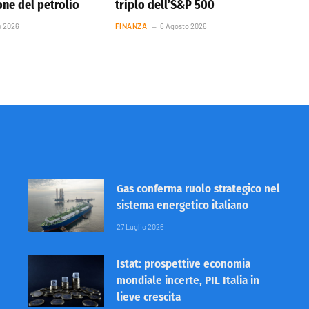
one del petrolio
triplo dell’S&P 500
o 2026
FINANZA
6 Agosto 2026
Gas conferma ruolo strategico nel
sistema energetico italiano
27 Luglio 2026
Istat: prospettive economia
mondiale incerte, PIL Italia in
lieve crescita