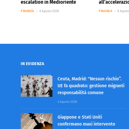
escalation in Medioriente
all’accelerazi
FINANZA
6 Agosto 2026
FINANZA
6 Agost
IN EVIDENZA
Ceuta, Madrid: “Nessun rischio”.
UE fa quadrato: gestione migranti
responsabilità comune
4 Agosto 2026
Giappone e Stati Uniti
confermano maxi intervento