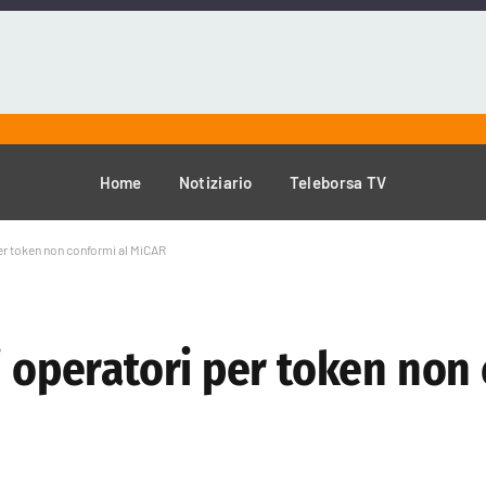
Home
Notiziario
Teleborsa TV
per token non conformi al MiCAR
i operatori per token non