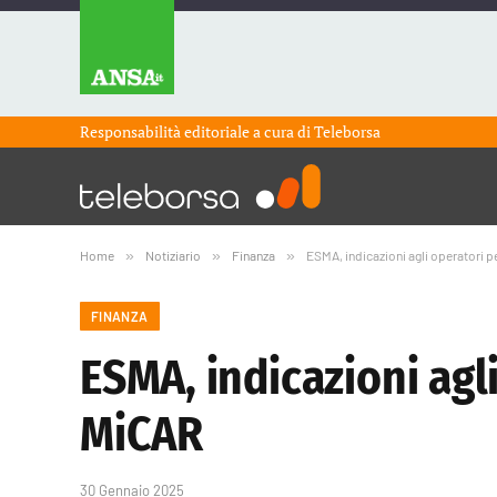
Responsabilità editoriale a cura di
Teleborsa
Home
»
Notiziario
»
Finanza
»
ESMA, indicazioni agli operatori 
FINANZA
ESMA, indicazioni agl
MiCAR
30 Gennaio 2025