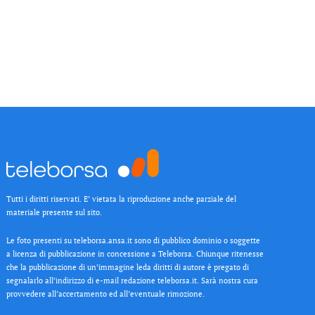
Tutti i diritti riservati. E’ vietata la riproduzione anche parziale del
materiale presente sul sito.
Le foto presenti su teleborsa.ansa.it sono di pubblico dominio o soggette
a licenza di pubblicazione in concessione a Teleborsa. Chiunque ritenesse
che la pubblicazione di un’immagine leda diritti di autore è pregato di
segnalarlo all’indirizzo di e-mail redazione teleborsa.it. Sarà nostra cura
provvedere all’accertamento ed all’eventuale rimozione.