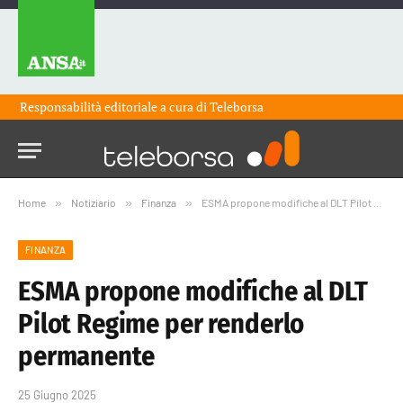
Responsabilità editoriale a cura di
Teleborsa
Home
»
Notiziario
»
Finanza
»
ESMA propone modifiche al DLT Pilot Regime per renderlo permanente
FINANZA
ESMA propone modifiche al DLT
Pilot Regime per renderlo
permanente
25 Giugno 2025