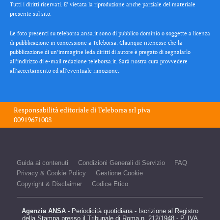
Tutti i diritti riservati. E’ vietata la riproduzione anche parziale del materiale
presente sul sito.
Le foto presenti su teleborsa.ansa.it sono di pubblico dominio o soggette a licenza
di pubblicazione in concessione a Teleborsa. Chiunque ritenesse che la
pubblicazione di un’immagine leda diritti di autore è pregato di segnalarlo
all’indirizzo di e-mail redazione teleborsa.it. Sarà nostra cura provvedere
all’accertamento ed all’eventuale rimozione.
Responsabilità editoriale di
Teleborsa srl
piva
00919671008
Guida ai contenuti
Condizioni Generali di Servizio
FAQ
Privacy & Cookie Policy
Gestione Cookie
Copyright & Disclaimer
Codice Etico
Agenzia ANSA
- Periodicità quotidiana - Iscrizione al Registro
della Stampa presso il Tribunale di Roma n. 212/1948 - P. IVA