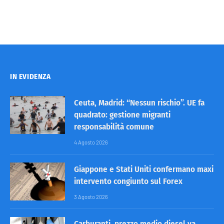
IN EVIDENZA
Ceuta, Madrid: “Nessun rischio”. UE fa
quadrato: gestione migranti
responsabilità comune
4 Agosto 2026
Giappone e Stati Uniti confermano maxi
intervento congiunto sul Forex
3 Agosto 2026
Carburanti, prezzo medio diesel va