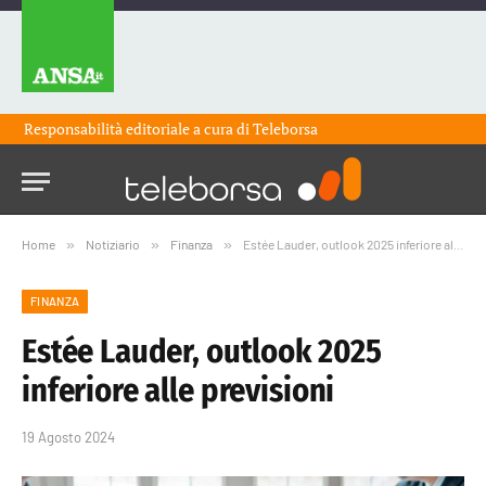
Responsabilità editoriale a cura di
Teleborsa
Home
»
Notiziario
»
Finanza
»
Estée Lauder, outlook 2025 inferiore alle previsioni
FINANZA
Estée Lauder, outlook 2025
inferiore alle previsioni
19 Agosto 2024