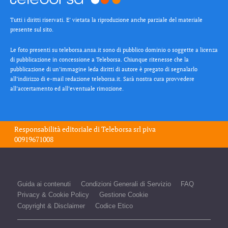
Tutti i diritti riservati. E’ vietata la riproduzione anche parziale del materiale
presente sul sito.
Le foto presenti su teleborsa.ansa.it sono di pubblico dominio o soggette a licenza
di pubblicazione in concessione a Teleborsa. Chiunque ritenesse che la
pubblicazione di un’immagine leda diritti di autore è pregato di segnalarlo
all’indirizzo di e-mail redazione teleborsa.it. Sarà nostra cura provvedere
all’accertamento ed all’eventuale rimozione.
Responsabilità editoriale di
Teleborsa srl
piva
00919671008
Guida ai contenuti
Condizioni Generali di Servizio
FAQ
Privacy & Cookie Policy
Gestione Cookie
Copyright & Disclaimer
Codice Etico