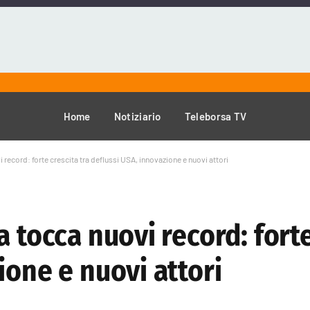
Home
Notiziario
Teleborsa TV
 record: forte crescita tra deflussi USA, innovazione e nuovi attori
 tocca nuovi record: forte
ione e nuovi attori