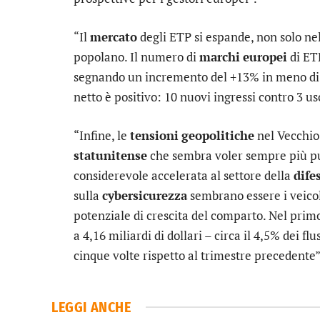
“Il
mercato
degli ETP si espande, non solo ne
popolano. Il numero di
marchi
europei
di ETP
segnando un incremento del +13% in meno di u
netto è positivo: 10 nuovi ingressi contro 3 u
“Infine, le
tensioni
geopolitiche
nel Vecchio
statunitense
che sembra voler sempre più pu
considerevole accelerata al settore della
dife
sulla
cybersicurezza
sembrano essere i veicoli
potenziale di crescita del comparto. Nel primo t
a 4,16 miliardi di dollari – circa il 4,5% dei f
cinque volte rispetto al trimestre precedente”,
LEGGI ANCHE