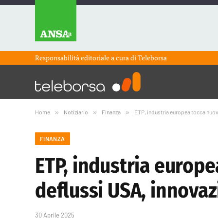
Responsabilità editoriale a cura di
Teleborsa
Home
»
Notiziario
»
Finanza
»
ETP, industria europea tocca nuovi
FINANZA
ETP, industria europea
deflussi USA, innovaz
30 Aprile 2025