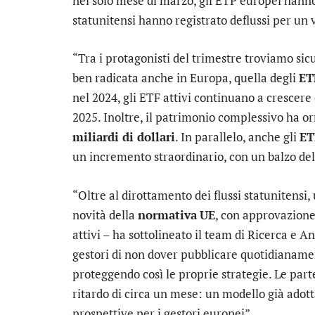
nel solo mese di marzo, gli ETP europei hann
statunitensi hanno registrato deflussi per un 
“Tra i protagonisti del trimestre troviamo si
ben radicata anche in Europa, quella degli
ET
nel 2024, gli ETF attivi continuano a crescere c
2025. Inoltre, il patrimonio complessivo ha 
miliardi di dollari
. In parallelo, anche gli
ET
un incremento straordinario, con un balzo del
“Oltre al dirottamento dei flussi statunitensi
novità della
normativa
UE
, con approvazione
attivi – ha sottolineato il team di Ricerca e A
gestori di non dover pubblicare quotidianame
proteggendo così le proprie strategie. Le par
ritardo di circa un mese: un modello già adott
prospettive per i gestori europei”.