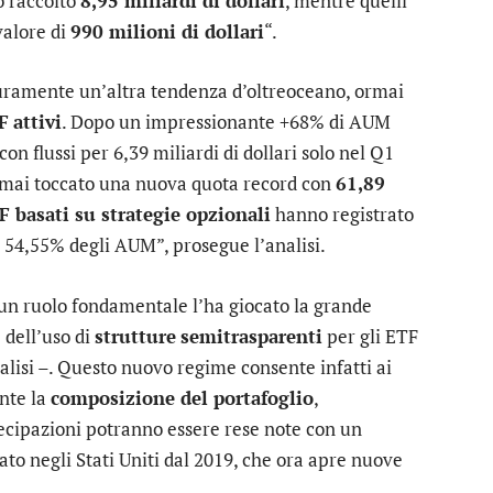
o raccolto
8,95 miliardi di dollari
, mentre quelli
valore di
990 milioni di dollari
“.
curamente un’altra tendenza d’oltreoceano, ormai
F
attivi
. Dopo un impressionante +68% di AUM
on flussi per 6,39 miliardi di dollari solo nel Q1
ormai toccato una nuova quota record con
61,89
F basati su strategie opzionali
hanno registrato
 54,55% degli AUM”, prosegue l’analisi.
, un ruolo fondamentale l’ha giocato la grande
 dell’uso di
strutture
semitrasparenti
per gli ETF
nalisi –. Questo nuovo regime consente infatti ai
nte la
composizione del portafoglio
,
tecipazioni potranno essere rese note con un
ato negli Stati Uniti dal 2019, che ora apre nuove