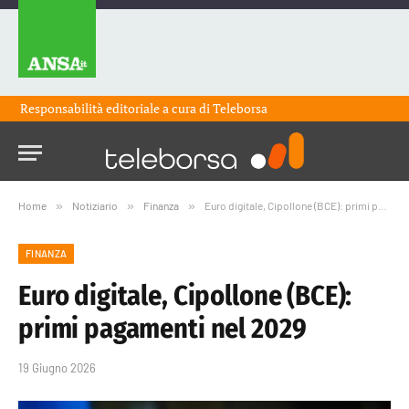
Responsabilità editoriale a cura di
Teleborsa
Home
»
Notiziario
»
Finanza
»
Euro digitale, Cipollone (BCE): primi pagamenti nel 2029
FINANZA
Euro digitale, Cipollone (BCE):
primi pagamenti nel 2029
19 Giugno 2026