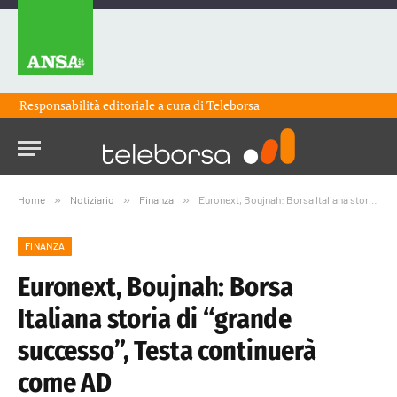
Responsabilità editoriale a cura di
Teleborsa
Home
»
Notiziario
»
Finanza
»
Euronext, Boujnah: Borsa Italiana storia di “grande successo”, Testa continuerà come AD
FINANZA
Euronext, Boujnah: Borsa
Italiana storia di “grande
successo”, Testa continuerà
come AD