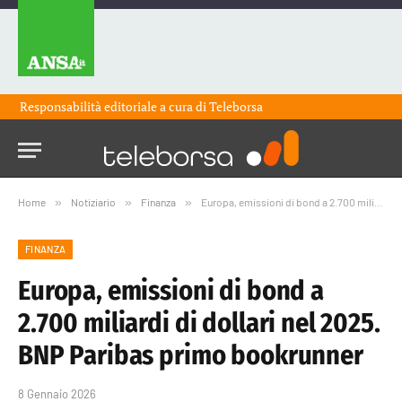
Responsabilità editoriale a cura di
Teleborsa
Home
»
Notiziario
»
Finanza
»
Europa, emissioni di bond a 2.700 miliardi di dollari nel 2025. BNP Paribas primo bookrunner
FINANZA
Europa, emissioni di bond a
2.700 miliardi di dollari nel 2025.
BNP Paribas primo bookrunner
8 Gennaio 2026