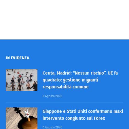
IN EVIDENZA
Ceuta, Madrid: “Nessun rischio”. UE fa
quadrato: gestione migranti
responsabilità comune
4 Agosto 2026
Giappone e Stati Uniti confermano maxi
intervento congiunto sul Forex
3 Agosto 2026