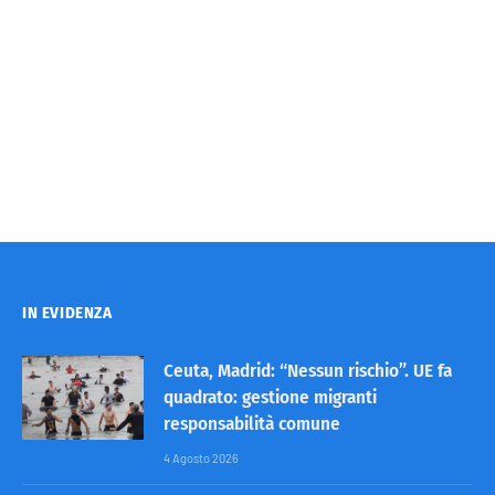
IN EVIDENZA
Ceuta, Madrid: “Nessun rischio”. UE fa
quadrato: gestione migranti
responsabilità comune
4 Agosto 2026