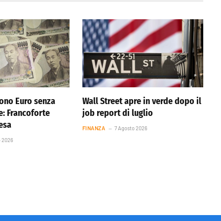
ono Euro senza
Wall Street apre in verde dopo il
e: Francoforte
job report di luglio
resa
FINANZA
7 Agosto 2026
o 2026