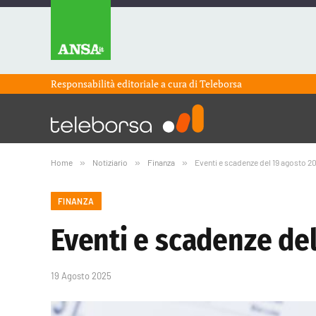
Responsabilità editoriale a cura di
Teleborsa
Home
»
Notiziario
»
Finanza
»
Eventi e scadenze del 19 agosto 2
FINANZA
Eventi e scadenze de
19 Agosto 2025