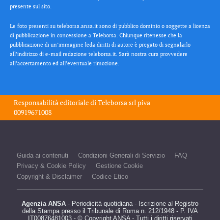
presente sul sito.
Le foto presenti su teleborsa.ansa.it sono di pubblico dominio o soggette a licenza
di pubblicazione in concessione a Teleborsa. Chiunque ritenesse che la
pubblicazione di un’immagine leda diritti di autore è pregato di segnalarlo
all’indirizzo di e-mail redazione teleborsa.it. Sarà nostra cura provvedere
all’accertamento ed all’eventuale rimozione.
Responsabilità editoriale di
Teleborsa srl
piva
00919671008
Guida ai contenuti
Condizioni Generali di Servizio
FAQ
Privacy & Cookie Policy
Gestione Cookie
Copyright & Disclaimer
Codice Etico
Agenzia ANSA
- Periodicità quotidiana - Iscrizione al Registro
della Stampa presso il Tribunale di Roma n. 212/1948 - P. IVA
IT00876481003 - © Copyright ANSA - Tutti i diritti riservati