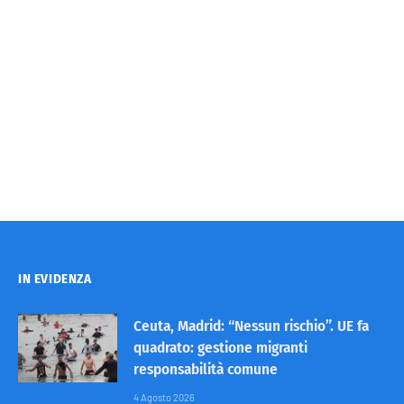
IN EVIDENZA
Ceuta, Madrid: “Nessun rischio”. UE fa
quadrato: gestione migranti
responsabilità comune
4 Agosto 2026