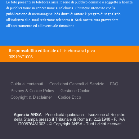
Le foto presenti su teleborsa.ansa.it sono di pubblico dominio o soggette a licenza
di pubblicazione in concessione a Teleborsa. Chiunque ritenesse che la
pubblicazione di un’immagine leda diritti di autore è pregato di segnalarlo
all’indirizzo di e-mail redazione teleborsa.it. Sarà nostra cura provvedere
all’accertamento ed all’eventuale rimozione.
Responsabilità editoriale di
Teleborsa srl
piva
00919671008
Guida ai contenuti
Condizioni Generali di Servizio
FAQ
Privacy & Cookie Policy
Gestione Cookie
Copyright & Disclaimer
Codice Etico
Agenzia ANSA
- Periodicità quotidiana - Iscrizione al Registro
della Stampa presso il Tribunale di Roma n. 212/1948 - P. IVA
IT00876481003 - © Copyright ANSA - Tutti i diritti riservati